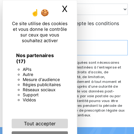
X
Masquer le ban
En cochant cette case, j'accepte les conditions
Ce site utilise des cookies
et vous donne le contrôle
particulières ci-dessous **
sur ceux que vous
souhaitez activer
ENVOYER
Nos partenaires
(17)
** Les données personnelles communiquées sont nécessaires
aux fins de vous contacter. Elles sont destinées à l'entreprise et
APIs
ses sous-traitants. Vous disposez de droits d’accès, de
Autre
rectification, d’effacement, de portabilité, de limitation,
Mesure d'audience
d’opposition, de retrait de votre consentement à tout moment et
Régies publicitaires
du droit d’introduire une réclamation auprès d’une autorité de
Réseaux sociaux
contrôle, ainsi que d’organiser le sort de vos données post-
Support
mortem. Vous pouvez exercer ces droits par voie postale ou par
Vidéos
courrier électronique. Un justificatif d'identité pourra vous être
demandé. Nous conservons vos données pendant la période de
prise de contact puis pendant la durée de prescription légale aux
fins probatoires et de gestion des contentieux.
Tout accepter