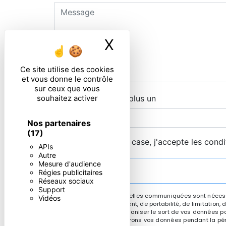
X
Masquer le ban
Ce site utilise des cookies
et vous donne le contrôle
sur ceux que vous
souhaitez activer
Combien font zero plus un
Nos partenaires
(17)
En cochant cette case, j'accepte les condi
APIs
Autre
Mesure d'audience
Régies publicitaires
Réseaux sociaux
Support
** Les données personnelles communiquées sont nécessair
Vidéos
rectification, d’effacement, de portabilité, de limitatio
contrôle, ainsi que d’organiser le sort de vos données po
demandé. Nous conservons vos données pendant la périod