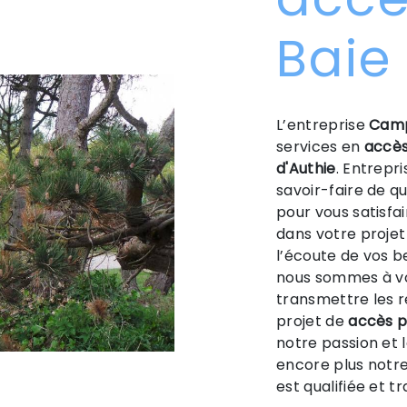
Baie
L’entreprise
Camp
services en
accès
d'Authie
. Entrepr
savoir-faire de q
pour vous satisfa
dans votre proje
l’écoute de vos b
nous sommes à vo
transmettre les 
projet de
accès p
notre passion et 
encore plus notre
est qualifiée et t