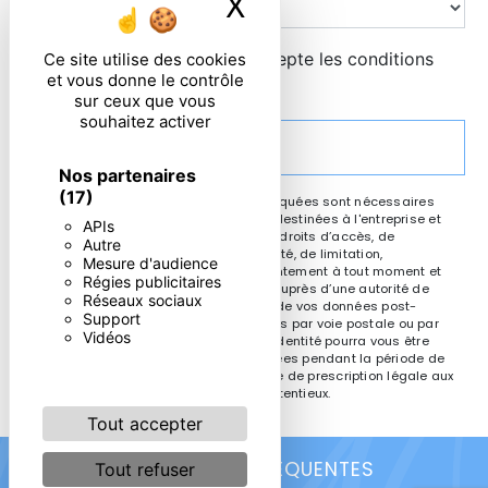
X
Masquer le ban
En cochant cette case, j'accepte les conditions
Ce site utilise des cookies
et vous donne le contrôle
particulières ci-dessous **
sur ceux que vous
souhaitez activer
ENVOYER
Nos partenaires
(17)
** Les données personnelles communiquées sont nécessaires
aux fins de vous contacter. Elles sont destinées à l'entreprise et
APIs
ses sous-traitants. Vous disposez de droits d’accès, de
Autre
rectification, d’effacement, de portabilité, de limitation,
Mesure d'audience
d’opposition, de retrait de votre consentement à tout moment et
Régies publicitaires
du droit d’introduire une réclamation auprès d’une autorité de
Réseaux sociaux
contrôle, ainsi que d’organiser le sort de vos données post-
Support
mortem. Vous pouvez exercer ces droits par voie postale ou par
Vidéos
courrier électronique. Un justificatif d'identité pourra vous être
demandé. Nous conservons vos données pendant la période de
prise de contact puis pendant la durée de prescription légale aux
fins probatoires et de gestion des contentieux.
Tout accepter
RECHERCHES FRÉQUENTES
Tout refuser