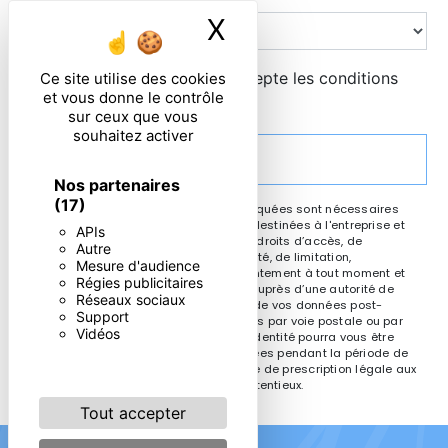
X
Masquer le ban
En cochant cette case, j'accepte les conditions
Ce site utilise des cookies
et vous donne le contrôle
particulières ci-dessous **
sur ceux que vous
souhaitez activer
ENVOYER
Nos partenaires
(17)
** Les données personnelles communiquées sont nécessaires
aux fins de vous contacter. Elles sont destinées à l'entreprise et
APIs
ses sous-traitants. Vous disposez de droits d’accès, de
Autre
rectification, d’effacement, de portabilité, de limitation,
Mesure d'audience
d’opposition, de retrait de votre consentement à tout moment et
Régies publicitaires
du droit d’introduire une réclamation auprès d’une autorité de
Réseaux sociaux
contrôle, ainsi que d’organiser le sort de vos données post-
Support
mortem. Vous pouvez exercer ces droits par voie postale ou par
Vidéos
courrier électronique. Un justificatif d'identité pourra vous être
demandé. Nous conservons vos données pendant la période de
prise de contact puis pendant la durée de prescription légale aux
fins probatoires et de gestion des contentieux.
Tout accepter